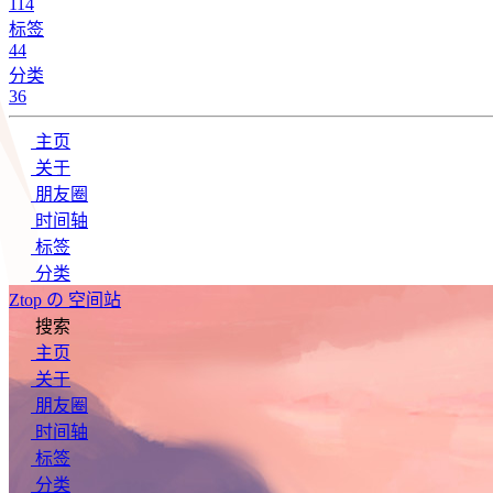
114
标签
44
分类
36
主页
关于
朋友圈
时间轴
标签
分类
Ztop の 空间站
搜索
主页
关于
朋友圈
时间轴
标签
分类