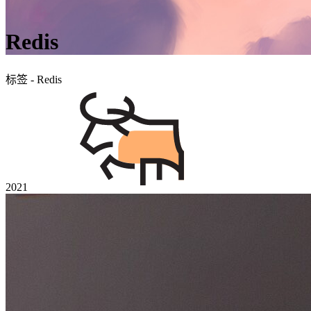
Redis
标签 - Redis
2021