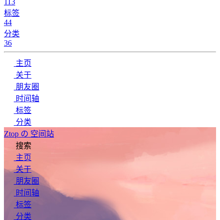
113
标签
44
分类
36
主页
关于
朋友圈
时间轴
标签
分类
Ztop の 空间站
搜索
主页
关于
朋友圈
时间轴
标签
分类