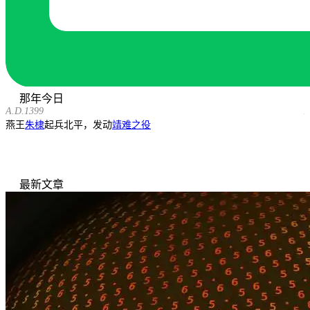
那年今日
A.D.1399
A
燕王
朱棣
起兵北平，发动
靖难之役
最新文章