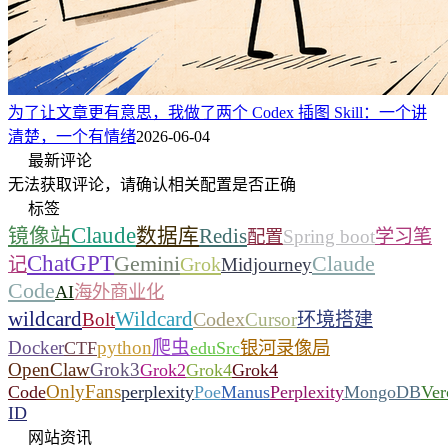
为了让文章更有意思，我做了两个 Codex 插图 Skill：一个讲
清楚，一个有情绪
2026-06-04
最新评论
无法获取评论，请确认相关配置是否正确
标签
Claude
镜像站
数据库
Redis
Spring boot
学习笔
配置
ChatGPT
Gemini
Claude
Grok
记
Midjourney
Code
AI
海外商业化
wildcard
Wildcard
Codex
Bolt
Cursor
环境搭建
Docker
python
爬虫
CTF
eduSrc
银河录像局
OpenClaw
Grok3
Grok2
Grok4
Grok4
OnlyFans
Code
perplexity
Poe
Manus
Perplexity
MongoDB
Ver
ID
网站资讯