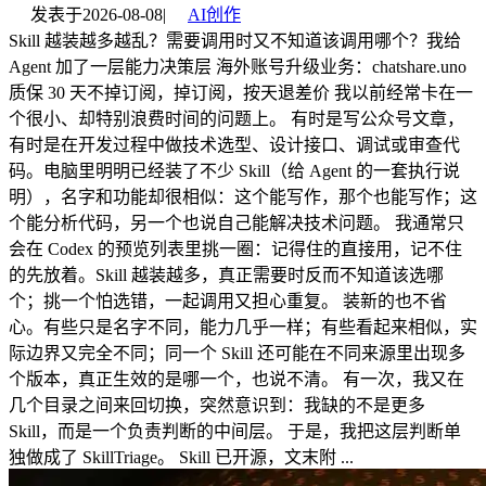
发表于
2026-08-08
|
AI创作
Skill 越装越多越乱？需要调用时又不知道该调用哪个？我给
Agent 加了一层能力决策层 海外账号升级业务：chatshare.uno
质保 30 天不掉订阅，掉订阅，按天退差价 我以前经常卡在一
个很小、却特别浪费时间的问题上。 有时是写公众号文章，
有时是在开发过程中做技术选型、设计接口、调试或审查代
码。电脑里明明已经装了不少 Skill（给 Agent 的一套执行说
明），名字和功能却很相似：这个能写作，那个也能写作；这
个能分析代码，另一个也说自己能解决技术问题。 我通常只
会在 Codex 的预览列表里挑一圈：记得住的直接用，记不住
的先放着。Skill 越装越多，真正需要时反而不知道该选哪
个；挑一个怕选错，一起调用又担心重复。 装新的也不省
心。有些只是名字不同，能力几乎一样；有些看起来相似，实
际边界又完全不同；同一个 Skill 还可能在不同来源里出现多
个版本，真正生效的是哪一个，也说不清。 有一次，我又在
几个目录之间来回切换，突然意识到：我缺的不是更多
Skill，而是一个负责判断的中间层。 于是，我把这层判断单
独做成了 SkillTriage。 Skill 已开源，文末附 ...