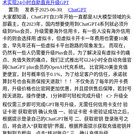
术实现24小时自助直充升级GPT
置顶
|
发表于
2025-06-30
|
ChatGPT
大家都知道，ChatGPT自23年开始一直都是AI大模型领域的头
部霸主，在2023年，国内想要使用到ChatGPT4系列就必须升
级到Plus会员，升级需要海外信用卡，有一些人没有海外信用
卡的则会选择用 虚拟卡，但虚拟卡开卡一年费用也需要10美
金，早先年还有一些虚拟卡平台跑路的现象发生。 而现在，
仍然有一些人仍需要升级Plus会员，为了解决没有虚拟卡的痛
点、充值失败的痛点，我们正式推出可以24小时全自动充值官
网ChatGPT plus会员的OpenAI代充系统。 比官网20美金充值
更便宜，封号概率低于0.1%，为了给足客户的信任，承诺就
算封号也会有质保按天退款！！！ 不仅免去了每年的开卡费
用，升级价格也比官网更加优惠，并且提供售后保障，若封号
按天退款。操作便捷，1分钟即可轻松完成升级！ 👉 升级全
程仅需三步即可完成GPT账号升级，无需任何信用卡支付 验
证卡密 获取密钥 确认充值 一、验证卡密 卡密验证成功之后，
根据提示登录自己的ChatGPT账号 二、获取密钥 登录账号之
后，将会进入“获取密钥”界面，根据界面提示获取充值密钥并
复制到方框中，点击“核对账户” 三、确认充值升级 ...