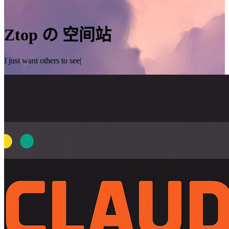
Ztop の 空间站
I just want others to see me better
|