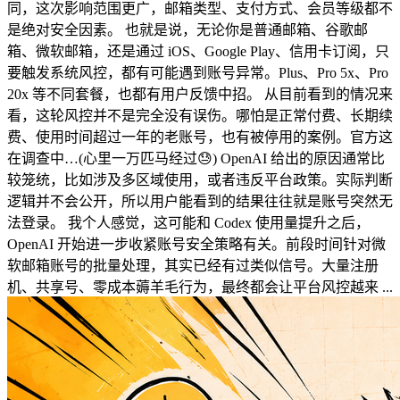
同，这次影响范围更广，邮箱类型、支付方式、会员等级都不
是绝对安全因素。 也就是说，无论你是普通邮箱、谷歌邮
箱、微软邮箱，还是通过 iOS、Google Play、信用卡订阅，只
要触发系统风控，都有可能遇到账号异常。Plus、Pro 5x、Pro
20x 等不同套餐，也都有用户反馈中招。 从目前看到的情况来
看，这轮风控并不是完全没有误伤。哪怕是正常付费、长期续
费、使用时间超过一年的老账号，也有被停用的案例。官方这
在调查中…(心里一万匹马经过😓) OpenAI 给出的原因通常比
较笼统，比如涉及多区域使用，或者违反平台政策。实际判断
逻辑并不会公开，所以用户能看到的结果往往就是账号突然无
法登录。 我个人感觉，这可能和 Codex 使用量提升之后，
OpenAI 开始进一步收紧账号安全策略有关。前段时间针对微
软邮箱账号的批量处理，其实已经有过类似信号。大量注册
机、共享号、零成本薅羊毛行为，最终都会让平台风控越来 ...