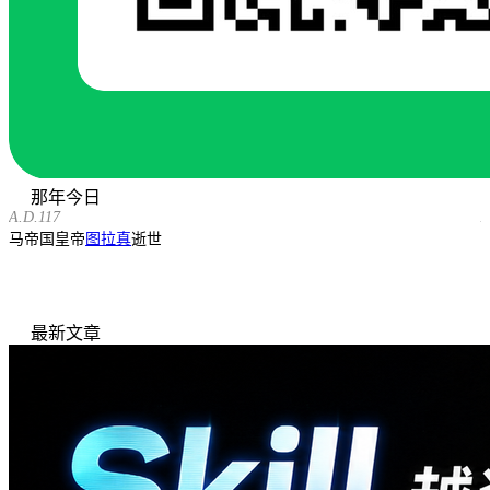
那年今日
A.D.117
A
马帝国皇帝
图拉真
逝世
最新文章