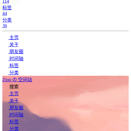
114
标签
44
分类
36
主页
关于
朋友圈
时间轴
标签
分类
Ztop の 空间站
搜索
主页
关于
朋友圈
时间轴
标签
分类