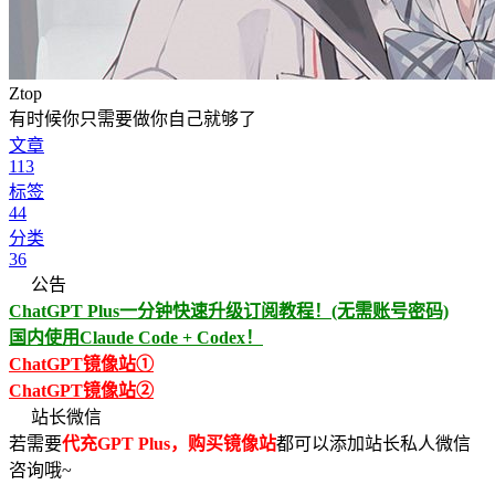
Ztop
有时候你只需要做你自己就够了
文章
113
标签
44
分类
36
公告
ChatGPT Plus一分钟快速升级订阅教程！(无需账号密码)
国内使用Claude Code + Codex！
ChatGPT镜像站①
ChatGPT镜像站②
站长微信
若需要
代充GPT Plus，购买镜像站
都可以添加站长私人微信
咨询哦~