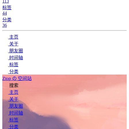
113
标签
44
分类
36
主页
关于
朋友圈
时间轴
标签
分类
Ztop の 空间站
搜索
主页
关于
朋友圈
时间轴
标签
分类