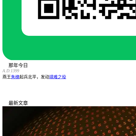
那年今日
A.D.1399
A
燕王
朱棣
起兵北平，发动
靖难之役
最新文章